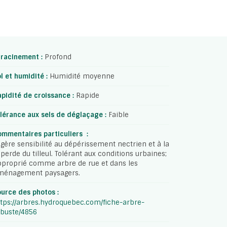
nracinement :
Profond
l et humidité :
Humidité moyenne
pidité de croissance :
Rapide
lérance aux sels de déglaçage :
Faible
mmentaires particuliers :
gère sensibilité au dépérissement nectrien et à la
perde du tilleul. Tolérant aux conditions urbaines;
proprié comme arbre de rue et dans les
ménagement paysagers.
urce des photos :
tps://arbres.hydroquebec.com/fiche-arbre-
buste/4856