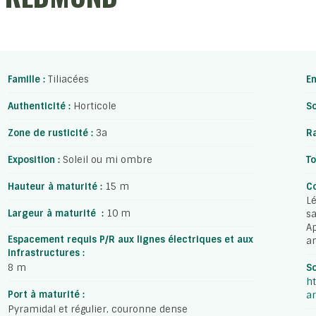
Famille :
Tiliacées
E
Authenticité :
Horticole
So
Zone de rusticité :
3a
Ra
Exposition :
Soleil ou mi ombre
To
Hauteur à maturité :
15 m
Co
Lé
Largeur à maturité :
10 m
sa
Ap
Espacement requis P/R aux lignes électriques et aux
a
infrastructures :
8 m
So
ht
Port à maturité :
ar
Pyramidal et régulier, couronne dense