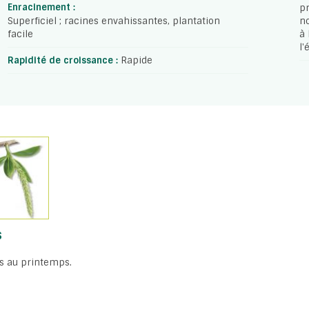
Enracinement :
pr
Superficiel ; racines envahissantes, plantation
no
facile
à 
l'
Rapidité de croissance :
Rapide
S
s au printemps.