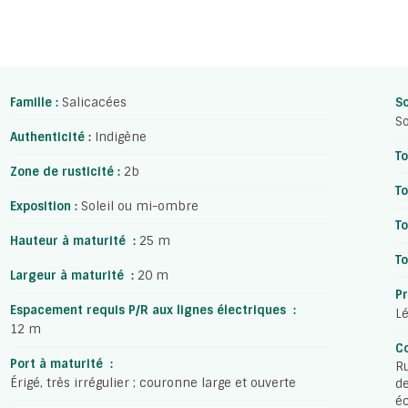
Famille :
Salicacées
So
So
Authenticité :
Indigène
To
Zone de rusticité :
2b
To
Exposition :
Soleil ou mi-ombre
To
Hauteur à maturité :
25 m
T
Largeur à maturité :
20 m
Pr
Espacement requis P/R aux lignes électriques :
Lé
12 m
Co
Port à maturité :
Ru
Érigé, très irrégulier ; couronne large et ouverte
de
éc