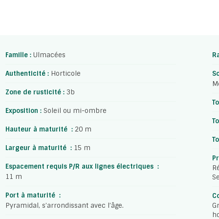
Famille :
Ulmacées
Ra
Authenticité :
Horticole
So
Me
Zone de rusticité :
3b
To
Exposition :
Soleil ou mi-ombre
To
Hauteur à maturité :
20 m
To
Largeur à maturité :
15 m
Pr
Espacement requis P/R aux lignes électriques :
Ré
11 m
Se
Port à maturité :
Co
Pyramidal, s’arrondissant avec l’âge.
Gr
ho