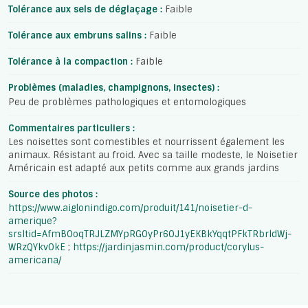
Tolérance aux sels de déglaçage :
Faible
Tolérance aux embruns salins :
Faible
Tolérance à la compaction :
Faible
Problèmes (maladies, champignons, insectes) :
Peu de problèmes pathologiques et entomologiques
Commentaires particuliers :
Les noisettes sont comestibles et nourrissent également les
animaux. Résistant au froid. Avec sa taille modeste, le Noisetier
Américain est adapté aux petits comme aux grands jardins
Source des photos :
https://www.aiglonindigo.com/produit/141/noisetier-d-
amerique?
srsltid=AfmBOoqTRJLZMYpRGOyPr6OJ1yEKBkYqqtPFkTRbrldWj-
WRzQYkvOkE
;
https://jardinjasmin.com/product/corylus-
americana/