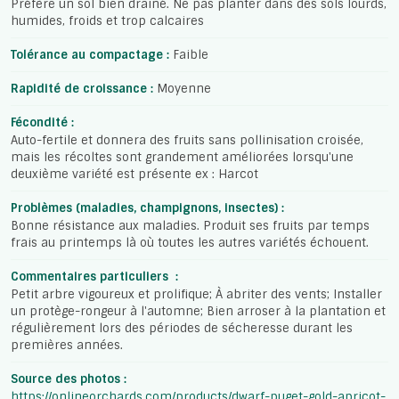
Préfère un sol bien drainé. Ne pas planter dans des sols lourds,
humides, froids et trop calcaires
Tolérance au compactage :
Faible
Rapidité de croissance :
Moyenne
Fécondité :
Auto-fertile et donnera des fruits sans pollinisation croisée,
mais les récoltes sont grandement améliorées lorsqu'une
deuxième variété est présente ex : Harcot
Problèmes (maladies, champignons, insectes) :
Bonne résistance aux maladies. Produit ses fruits par temps
frais au printemps là où toutes les autres variétés échouent.
Commentaires particuliers :
Petit arbre vigoureux et prolifique; À abriter des vents; Installer
un protège-rongeur à l'automne; Bien arroser à la plantation et
régulièrement lors des périodes de sécheresse durant les
premières années.
Source des photos :
https://onlineorchards.com/products/dwarf-puget-gold-apricot-